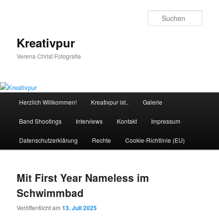
Zum
Zum
Inhalt
sekundären
Such
wechseln
Inhalt
wechseln
Kreativpur
Verena Christ Fotografie
Hauptmenü
Herzlich Willkommen!
Kreativpur ist..
Galerie
Band Shootings
Interviews
Kontakt
Impressum
Datenschutzerklärung
Rechte
Cookie-Richtlinie (EU)
Mit First Year Nameless im
Schwimmbad
Veröffentlicht am
13. Juli 2025